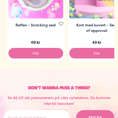
Reflex - Snacking seal
Kort med kuvert - Seal
of approval
69 kr
49 kr
Köp
Köp
DON'T WANNA MISS A THING?
Se då till att prenumerera på vårt nyhetsbrev. Du kommer
inte bli besviken!
SKICKA