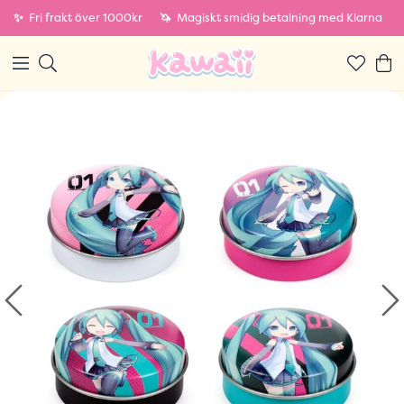
✨
Fri frakt över 1000kr
🦄
Magiskt smidig betalning med Klarna