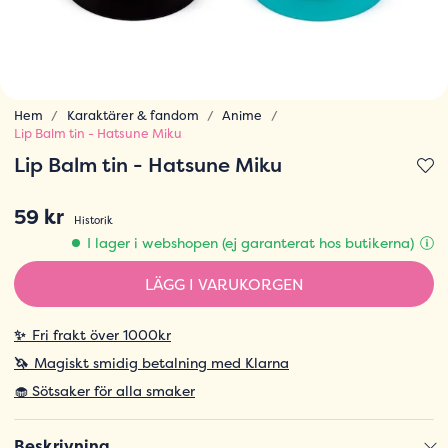
Hem
Karaktärer & fandom
Anime
Lip Balm tin - Hatsune Miku
Lip Balm tin - Hatsune Miku
59 kr
Historik
I lager i webshopen (ej garanterat hos butikerna)
LÄGG I VARUKORGEN
✨
Fri frakt över 1000kr
🦄
Magiskt smidig betalning med Klarna
🧁 Sötsaker för alla smaker
Beskrivning