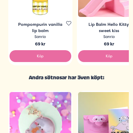
Pompompurin vanilla
Lip Balm Hello Kitty,
lip balm
sweet kiss
Sanrio
Sanrio
69 kr
69 kr
Köp
Köp
Andra sötnosar har även köpt: