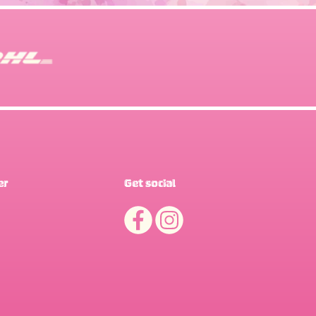
er
Get social