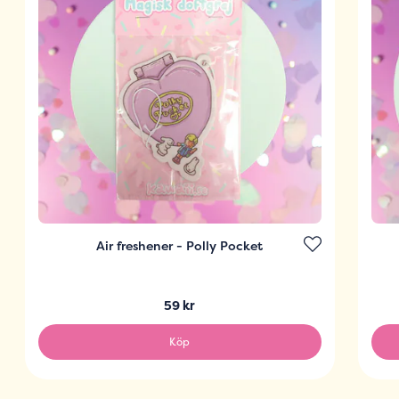
Air freshener - Polly Pocket
59 kr
Köp