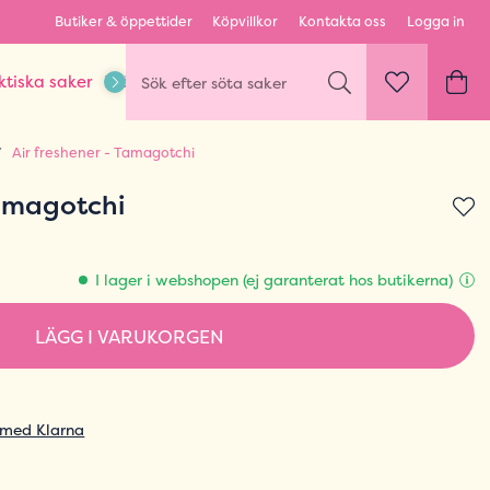
Butiker & öppettider
Köpvillkor
Kontakta oss
Logga in
ktiska saker
Kläder & Outfits
Karaktärer & fandom
Air freshener - Tamagotchi
Tamagotchi
I lager i webshopen (ej garanterat hos butikerna)
LÄGG I VARUKORGEN
 med Klarna