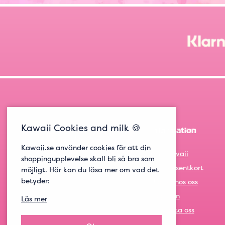
Kawaii Cookies and milk 🍪
Information
Kawaii.se använder cookies för att din
Om Kawaii
shoppingupplevelse skall bli så bra som
Om presentkort
möjligt. Här kan du läsa mer om vad det
betyder:
Jobba hos oss
Logga in
Läs mer
Kontakta oss