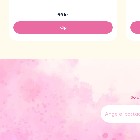
59 kr
Köp
Se d