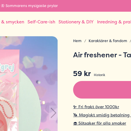
🦋 Sommarens mysigaste prylar
r & smycken
Self-Care-ish
Stationery & DIY
Inredning & pra
Hem
Karaktärer & fandom
Air freshener - 
59 kr
Historik
✨
Fri frakt över 1000kr
🦄
Magiskt smidig betalning
🧁 Sötsaker för alla smaker