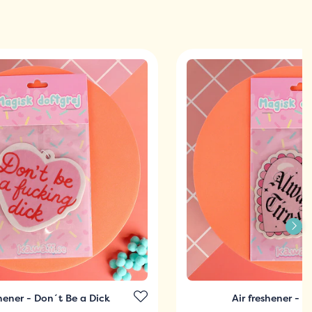
shener - Don´t Be a Dick
Air freshener - A