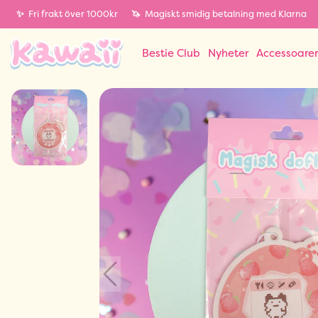
✨
Fri frakt över 1000kr
🦄
Magiskt smidig betalning med Klarna
Bestie Club
Nyheter
Accessoare