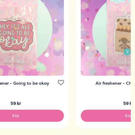
hener - Going to be okay
Air freshener - Ch
59 kr
59 kr
Köp
Köp