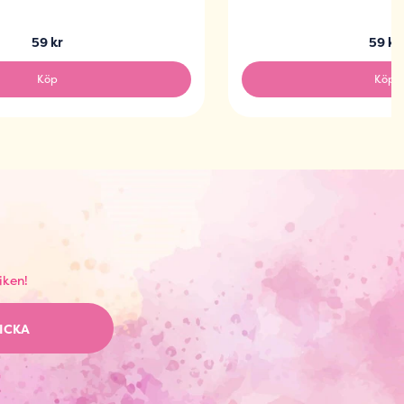
59 kr
59 kr
Köp
Köp
iken!
ICKA