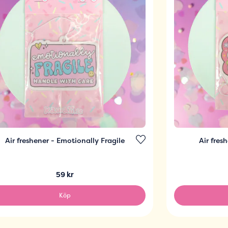
Air freshener - Emotionally Fragile
Air fres
59 kr
Köp