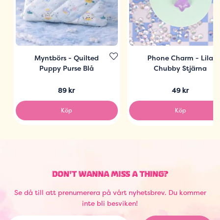
Myntbörs - Quilted
Phone Charm - Lila
Puppy Purse Blå
Chubby Stjärna
89 kr
49 kr
Köp
Köp
DON'T WANNA MISS A THING?
Se då till att prenumerera på vårt nyhetsbrev. Du kommer
inte bli besviken!