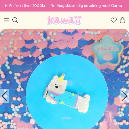
✨
Fri frakt över 1000kr
🦄
Magiskt smidig betalning med Klarna