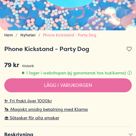
Hem
Nyheter
Phone Kickstand - Party Dog
Phone Kickstand - Party Dog
79 kr
Historik
I lager i webshopen (ej garanterat hos butikerna)
LÄGG I VARUKORGEN
✨
Fri frakt över 1000kr
🦄
Magiskt smidig betalning med Klarna
🧁 Sötsaker för alla smaker
Beskrivning