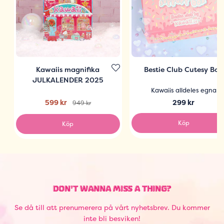
Kawaiis magnifika
Bestie Club Cutesy Box
JULKALENDER 2025
Kawaiis alldeles egna
599 kr
299 kr
949 kr
Köp
Köp
DON'T WANNA MISS A THING?
Se då till att prenumerera på vårt nyhetsbrev. Du kommer
inte bli besviken!