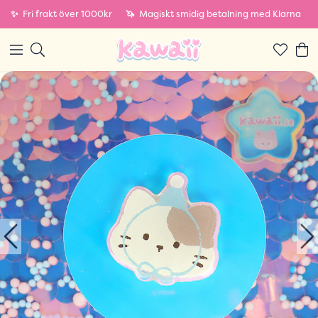
✨
Fri frakt över 1000kr
🦄
Magiskt smidig betalning med Klarna