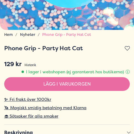
Hem
Nyheter
Phone Grip - Party Hat Cat
Phone Grip - Party Hat Cat
129 kr
Historik
I lager i webshopen (ej garanterat hos butikerna)
LÄGG I VARUKORGEN
✨
Fri frakt över 1000kr
🦄
Magiskt smidig betalning med Klarna
🧁 Sötsaker för alla smaker
Beskrivning