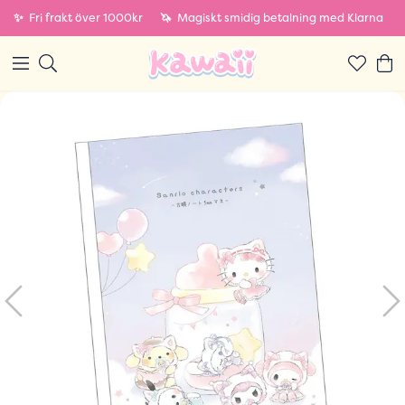
✨
Fri frakt över 1000kr
🦄
Magiskt smidig betalning med Klarna