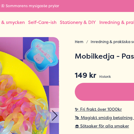
🦋 Sommarens mysigaste prylar
r & smycken
Self-Care-ish
Stationery & DIY
Inredning & pra
Hem
Inredning & praktiska s
Mobilkedja - Pa
149 kr
Historik
✨
Fri frakt över 1000kr
🦄
Magiskt smidig betalning
🧁 Sötsaker för alla smaker