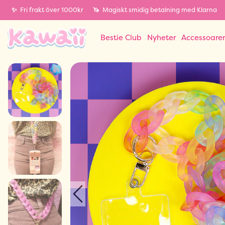
✨
Fri frakt över 1000kr
🦄
Magiskt smidig betalning med Klarna
Bestie Club
Nyheter
Accessoare