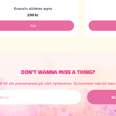
Kawaiis alldeles egna
299 kr
Köp
DON'T WANNA MISS A THING?
å till att prenumerera på vårt nyhetsbrev. Du kommer inte bli besv
SK