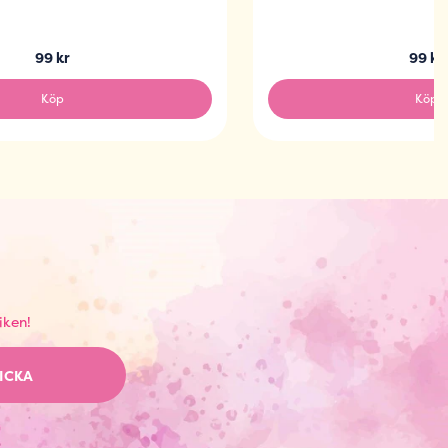
99 kr
99 kr
Köp
Köp
iken!
ICKA