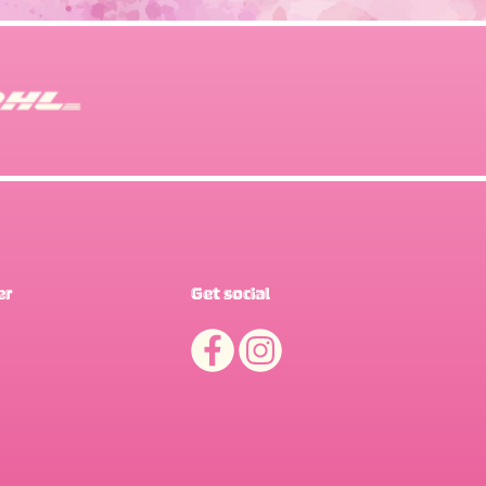
er
Get social