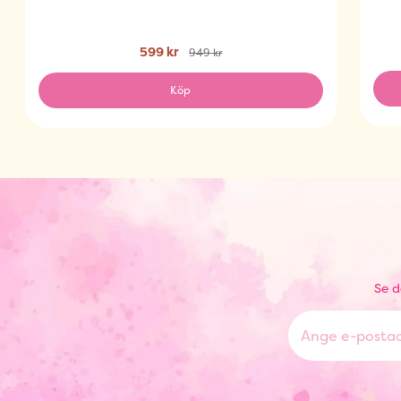
599 kr
949 kr
Köp
Se d