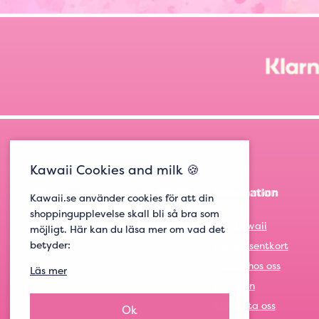
Kawaii Cookies and milk 🍪
Information
Kawaii.se använder cookies för att din
shoppingupplevelse skall bli så bra som
Om Kawaii
möjligt. Här kan du läsa mer om vad det
betyder:
Om presentkort
Jobba hos oss
Läs mer
Logga in
Kontakta oss
Ok