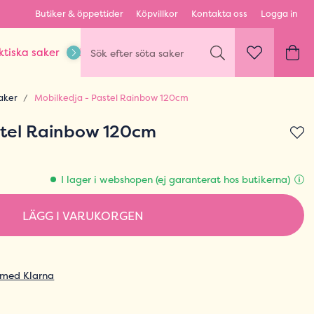
Butiker & öppettider
Köpvillkor
Kontakta oss
Logga in
ktiska saker
Kläder & Outfits
Karaktärer & fandom
aker
Mobilkedja - Pastel Rainbow 120cm
stel Rainbow 120cm
I lager i webshopen (ej garanterat hos butikerna)
LÄGG I VARUKORGEN
 med Klarna