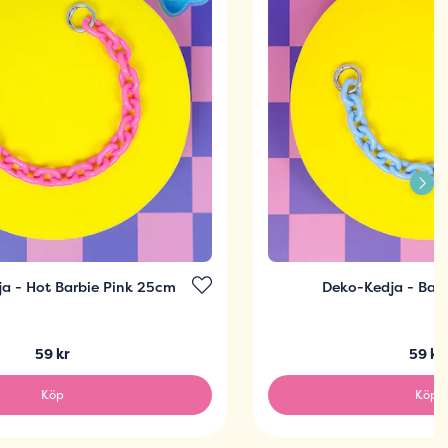
a - Hot Barbie Pink 25cm
Deko-Kedja - Bab
59 kr
59 kr
Köp
Köp