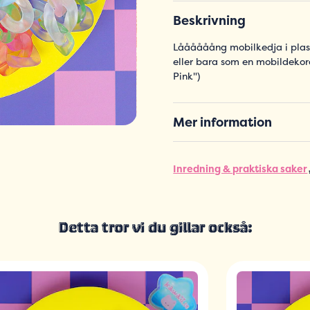
Beskrivning
Låååååång mobilkedja i plast 
eller bara som en mobildekora
Pink")
Mer information
Inredning & praktiska saker
Detta tror vi du gillar också: