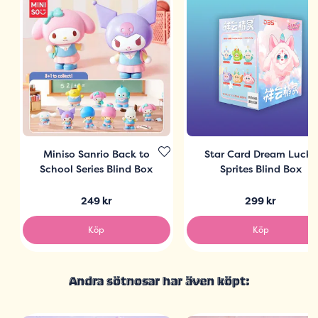
Miniso Sanrio Back to
Star Card Dream Lucky
School Series Blind Box
Sprites Blind Box
249 kr
299 kr
Köp
Köp
Andra sötnosar har även köpt: