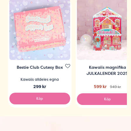
Bestie Club Cutesy Box
Kawaiis magnifika
JULKALENDER 2025
Kawaiis alldeles egna
299 kr
599 kr
949 kr
Köp
Köp