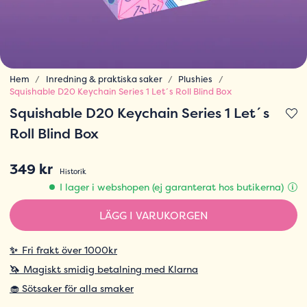
Hem
Inredning & praktiska saker
Plushies
Squishable D20 Keychain Series 1 Let´s Roll Blind Box
Squishable D20 Keychain Series 1 Let´s
Roll Blind Box
349 kr
Historik
I lager i webshopen (ej garanterat hos butikerna)
LÄGG I VARUKORGEN
✨
Fri frakt över 1000kr
🦄
Magiskt smidig betalning med Klarna
🧁 Sötsaker för alla smaker