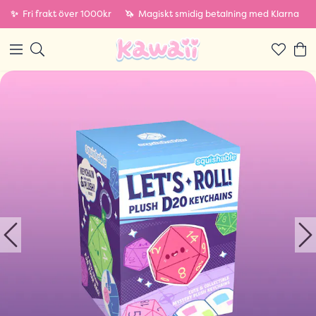
✨
Fri frakt över 1000kr
🦄
Magiskt smidig betalning med Klarna