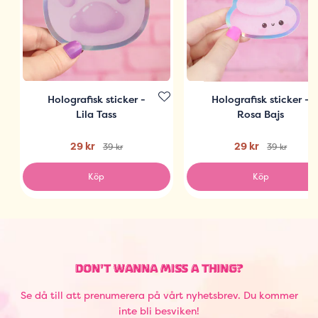
Holografisk sticker -
Holografisk sticker -
Lila Tass
Rosa Bajs
29 kr
29 kr
39 kr
39 kr
Köp
Köp
DON'T WANNA MISS A THING?
Se då till att prenumerera på vårt nyhetsbrev. Du kommer
inte bli besviken!