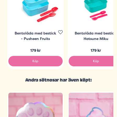
Bentolåda med bestick
Bentolåda med bestick
- Pusheen Fruits
Hatsune Miku
179 kr
179 kr
Köp
Köp
Andra sötnosar har även köpt: