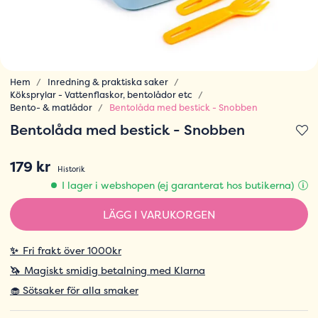
Hem
Inredning & praktiska saker
Köksprylar - Vattenflaskor, bentolådor etc
Bento- & matlådor
Bentolåda med bestick - Snobben
Bentolåda med bestick - Snobben
179 kr
Historik
I lager i webshopen (ej garanterat hos butikerna)
LÄGG I VARUKORGEN
✨
Fri frakt över 1000kr
🦄
Magiskt smidig betalning med Klarna
🧁 Sötsaker för alla smaker