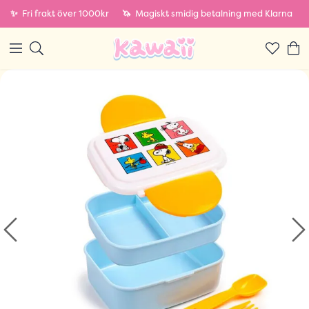
✨
Fri frakt över 1000kr
🦄
Magiskt smidig betalning med Klarna