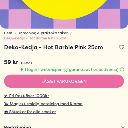
Hem
Inredning & praktiska saker
Deko-Kedja - Hot Barbie Pink 25cm
Deko-Kedja - Hot Barbie Pink 25cm
59 kr
Historik
I lager i webshopen (ej garanterat hos butikerna)
LÄGG I VARUKORGEN
✨
Fri frakt över 1000kr
🦄
Magiskt smidig betalning med Klarna
🧁 Sötsaker för alla smaker
Beskrivning