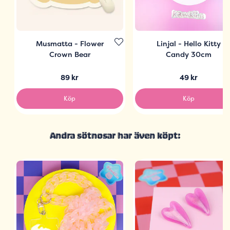
Musmatta - Flower
Linjal - Hello Kitty
Crown Bear
Candy 30cm
89 kr
49 kr
Köp
Köp
Andra sötnosar har även köpt: