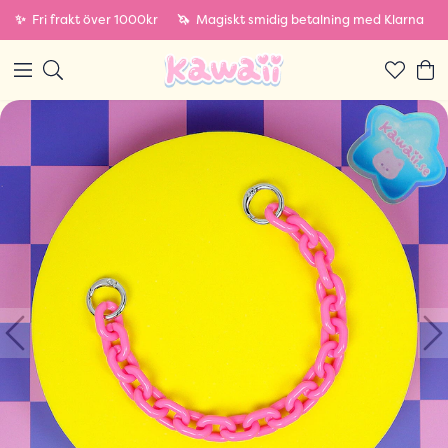
✨
Fri frakt över 1000kr
🦄
Magiskt smidig betalning med Klarna