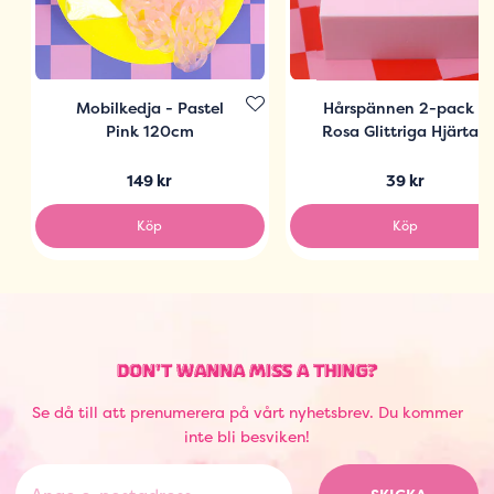
Mobilkedja - Pastel
Hårspännen 2-pack -
Pink 120cm
Rosa Glittriga Hjärtan
149 kr
39 kr
Köp
Köp
DON'T WANNA MISS A THING?
Se då till att prenumerera på vårt nyhetsbrev. Du kommer
inte bli besviken!