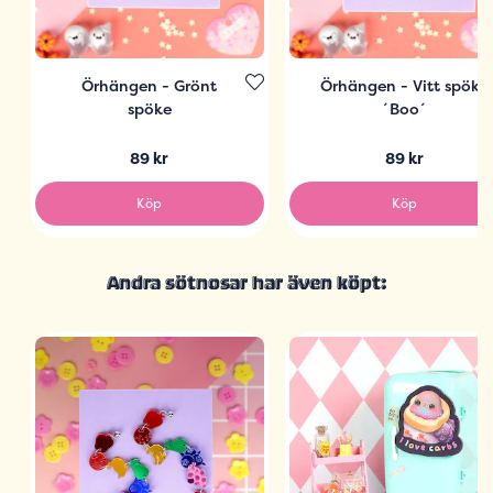
Örhängen - Grönt
Örhängen - Vitt spöke
spöke
´Boo´
89 kr
89 kr
Köp
Köp
Andra sötnosar har även köpt: