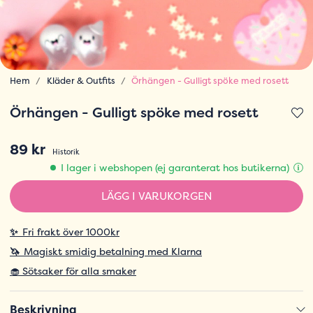
Hem
Kläder & Outfits
Örhängen - Gulligt spöke med rosett
Örhängen - Gulligt spöke med rosett
89 kr
Historik
I lager i webshopen (ej garanterat hos butikerna)
LÄGG I VARUKORGEN
✨
Fri frakt över 1000kr
🦄
Magiskt smidig betalning med Klarna
🧁 Sötsaker för alla smaker
Beskrivning