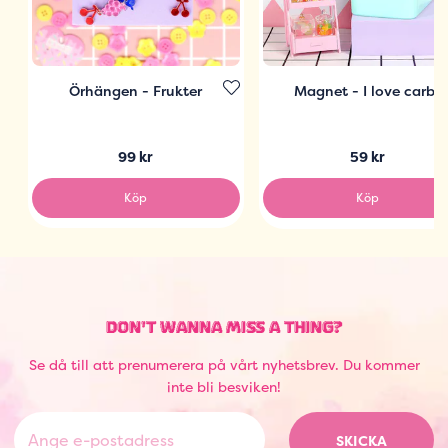
Örhängen - Frukter
Magnet - I love carbs
99 kr
59 kr
Köp
Köp
DON'T WANNA MISS A THING?
Se då till att prenumerera på vårt nyhetsbrev. Du kommer
inte bli besviken!
SKICKA