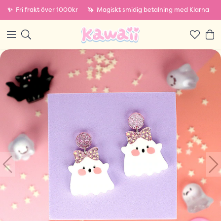
✨
Fri frakt över 1000kr
🦄
Magiskt smidig betalning med Klarna