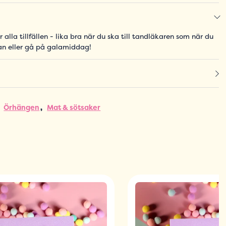
r alla tillfällen - lika bra när du ska till tandläkaren som när du
an eller gå på galamiddag!
Örhängen
Mat & sötsaker