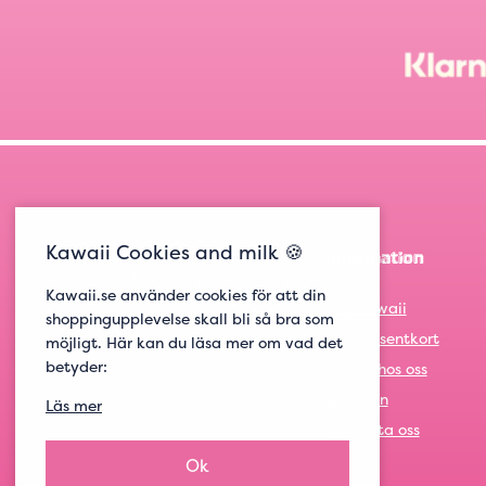
Kawaii Cookies and milk 🍪
Information
Kawaii.se använder cookies för att din
Om Kawaii
shoppingupplevelse skall bli så bra som
Om presentkort
möjligt. Här kan du läsa mer om vad det
betyder:
Jobba hos oss
Logga in
Läs mer
Kontakta oss
Ok