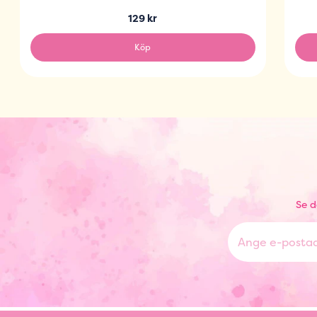
129 kr
Köp
Se d