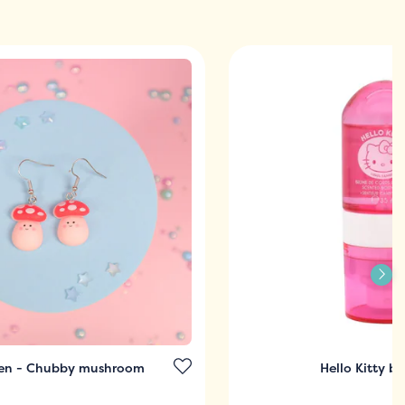
en - Chubby mushroom
Hello Kitty b