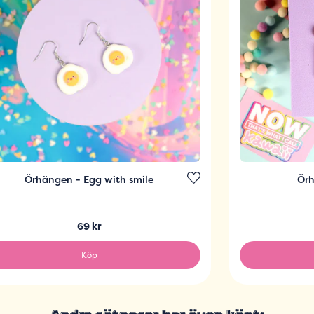
Örhängen - Egg with smile
Örh
69 kr
Köp