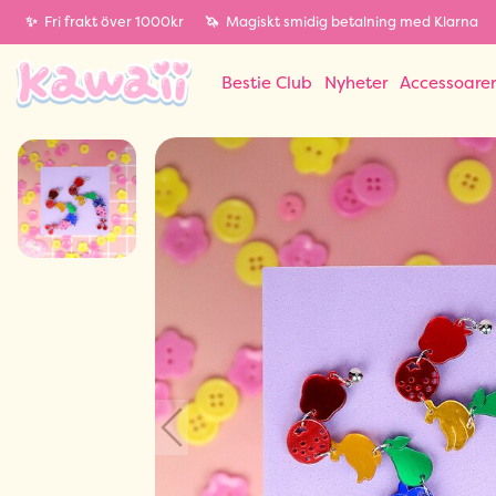
✨
Fri frakt över 1000kr
🦄
Magiskt smidig betalning med Klarna
Bestie Club
Nyheter
Accessoare