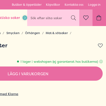
Butiker & öppettider
Köpvillkor
Kontakta oss
Logga in
ktiska saker
Kläder & Outfits
Karaktärer & fandom
n
Smycken
Örhängen
Mat & sötsaker
ter
I lager i webshopen (ej garanterat hos butikerna)
LÄGG I VARUKORGEN
 med Klarna