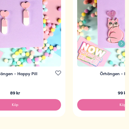
ängen - Happy Pill
Örhängen - H
89 kr
99 kr
Köp
Köp