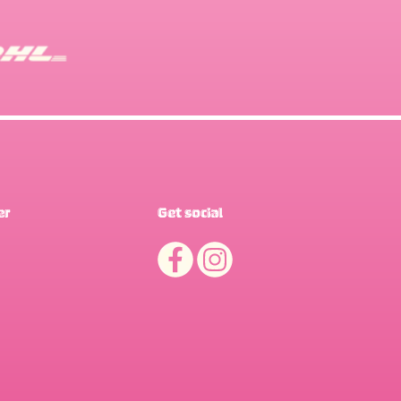
er
Get social