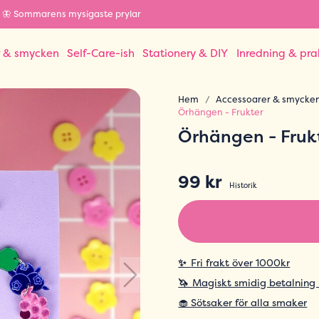
🦋 Sommarens mysigaste prylar
r & smycken
Self-Care-ish
Stationery & DIY
Inredning & pra
Hem
Accessoarer & smycke
Örhängen - Frukter
Örhängen - Fruk
99 kr
Historik
✨
Fri frakt över 1000kr
🦄
Magiskt smidig betalning
🧁 Sötsaker för alla smaker