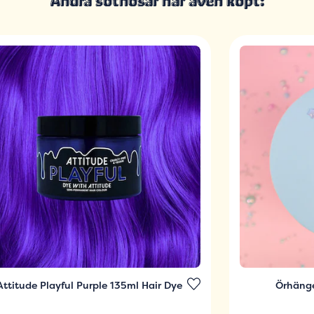
Andra sötnosar har även köpt:
Attitude Playful Purple 135ml Hair Dye
Örhäng