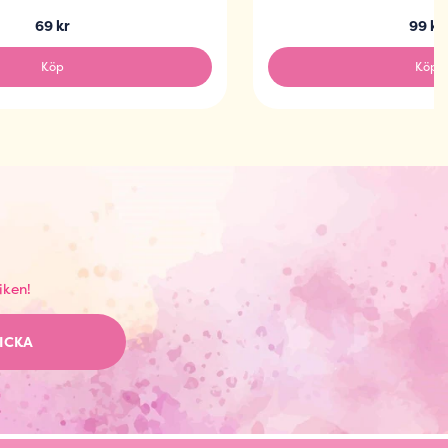
69 kr
99 kr
Köp
Köp
iken!
ICKA