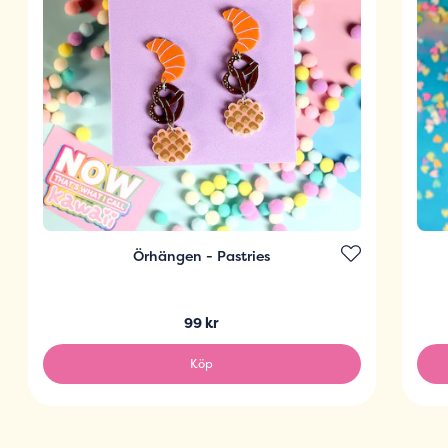
Örhängen - Pastries
99 kr
Köp