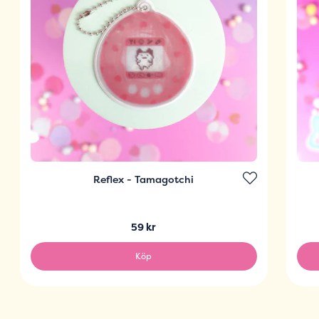
Reflex - Tamagotchi
59 kr
Köp