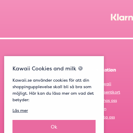
Kawaii Cookies and milk 🍪
Information
Kawaii.se använder cookies för att din
Om Kawaii
shoppingupplevelse skall bli så bra som
Om presentkort
möjligt. Här kan du läsa mer om vad det
betyder:
Jobba hos oss
Logga in
Läs mer
Kontakta oss
Ok