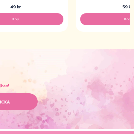
49 kr
59 kr
Köp
Köp
iken!
ICKA