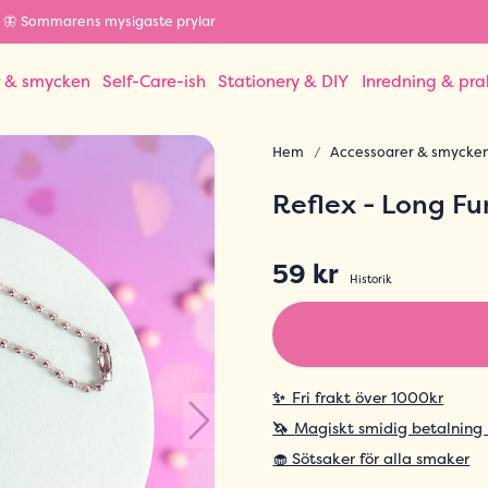
🦋 Sommarens mysigaste prylar
r & smycken
Self-Care-ish
Stationery & DIY
Inredning & pra
Hem
Accessoarer & smycke
Reflex - Long Fu
59 kr
Historik
✨
Fri frakt över 1000kr
🦄
Magiskt smidig betalning
🧁 Sötsaker för alla smaker