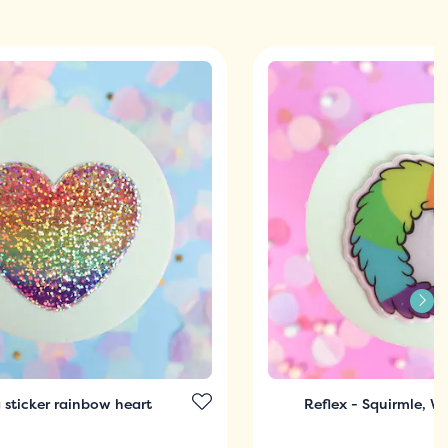
g sticker rainbow heart
Reflex - Squirmle, W