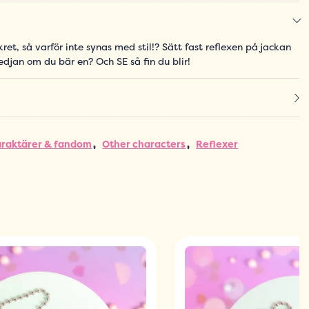
kret, så varför inte synas med stil!? Sätt fast reflexen på jackan
djan om du bär en? Och SE så fin du blir!
araktärer & fandom
Other characters
Reflexer