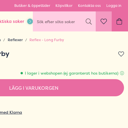
Butiker & öppettider
Köpvillkor
Kontakta oss
Logga in
ktiska saker
Kläder & Outfits
Karaktärer & fandom
n
Reflexer
Reflex - Long Furby
rby
I lager i webshopen (ej garanterat hos butikerna)
LÄGG I VARUKORGEN
 med Klarna