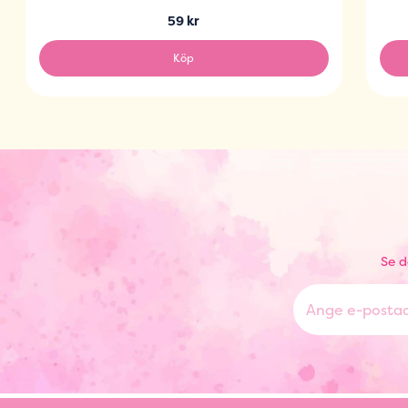
59 kr
Köp
Se d