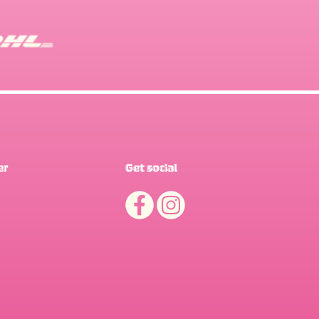
er
Get social