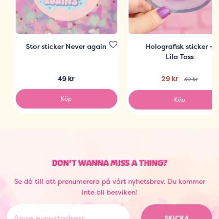
Stor sticker Never again
Holografisk sticker -
Lila Tass
49 kr
29 kr
39 kr
Köp
Köp
DON'T WANNA MISS A THING?
Se då till att prenumerera på vårt nyhetsbrev. Du kommer
inte bli besviken!
SKICKA