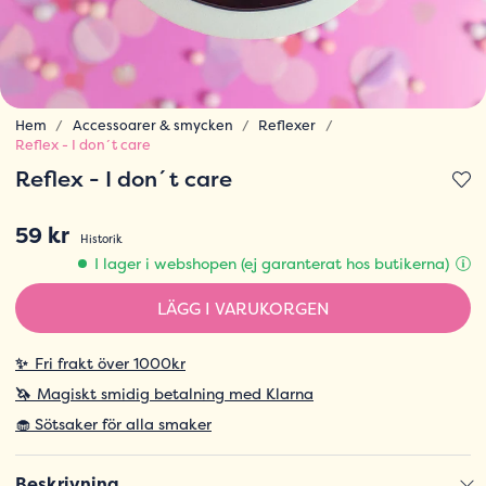
Hem
Accessoarer & smycken
Reflexer
Reflex - I don´t care
Reflex - I don´t care
59 kr
Historik
I lager i webshopen (ej garanterat hos butikerna)
LÄGG I VARUKORGEN
✨
Fri frakt över 1000kr
🦄
Magiskt smidig betalning med Klarna
🧁 Sötsaker för alla smaker
Beskrivning