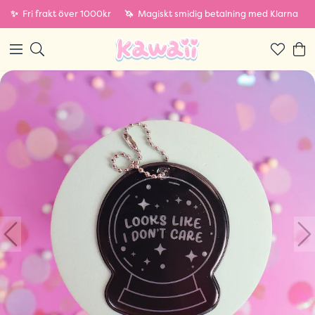
✨
Fri frakt över 1000kr
🦄
Magiskt smidig betalning med Klarna