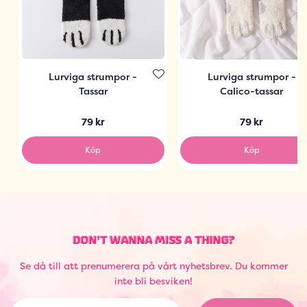
Lurviga strumpor -
Lurviga strumpor -
Tassar
Calico-tassar
79 kr
79 kr
Köp
Köp
DON'T WANNA MISS A THING?
Se då till att prenumerera på vårt nyhetsbrev. Du kommer
inte bli besviken!