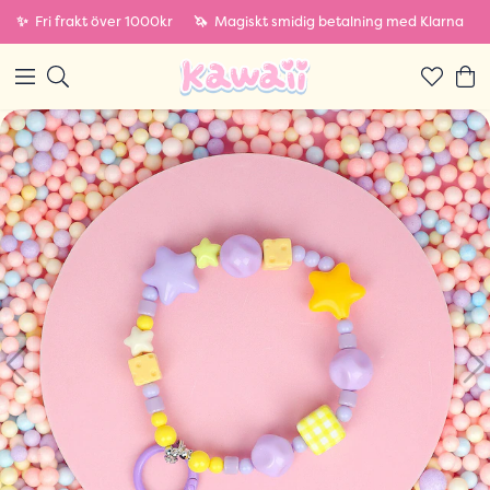
✨
Fri frakt över 1000kr
🦄
Magiskt smidig betalning med Klarna