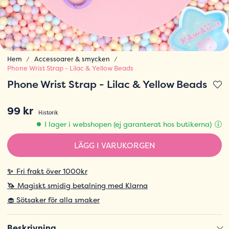
Hem
Accessoarer & smycken
Phone Wrist Strap - Lilac & Yellow Beads
Phone Wrist Strap - Lilac & Yellow Beads
99 kr
Historik
I lager i webshopen (ej garanterat hos butikerna)
LÄGG I VARUKORGEN
✨
Fri frakt över 1000kr
🦄
Magiskt smidig betalning med Klarna
🧁 Sötsaker för alla smaker
Beskrivning