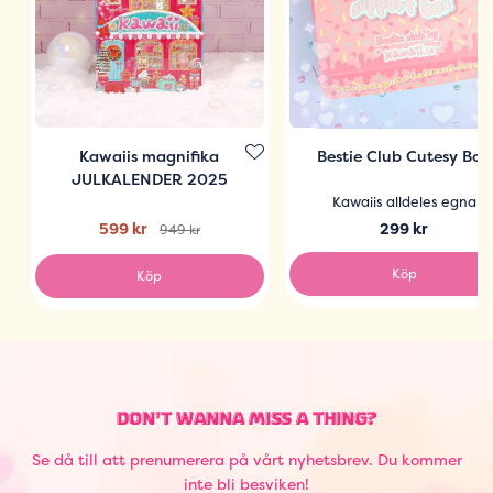
Kawaiis magnifika
Bestie Club Cutesy Box
JULKALENDER 2025
Kawaiis alldeles egna
599 kr
299 kr
949 kr
Köp
Köp
DON'T WANNA MISS A THING?
Se då till att prenumerera på vårt nyhetsbrev. Du kommer
inte bli besviken!