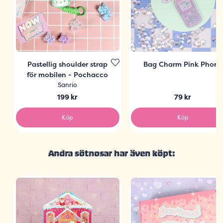
Pastellig shoulder strap
Bag Charm Pink Phone
för mobilen - Pochacco
Sanrio
199 kr
79 kr
Köp
Köp
Andra sötnosar har även köpt: