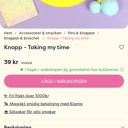
Hem
Accessoarer & smycken
Pins & Knappar
Knappar & broscher
Knapp - Taking my time
Knapp - Taking my time
39 kr
Historik
I lager i webshopen (ej garanterat hos butikerna)
LÄGG I VARUKORGEN
✨
Fri frakt över 1000kr
🦄
Magiskt smidig betalning med Klarna
🧁 Sötsaker för alla smaker
Beskrivning