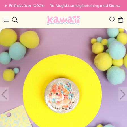
✨
Fri frakt över 1000kr
🦄
Magiskt smidig betalning med Klarna