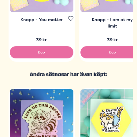
Knapp - You matter
Knapp - I am at my
limit
39 kr
39 kr
Köp
Köp
Andra sötnosar har även köpt: