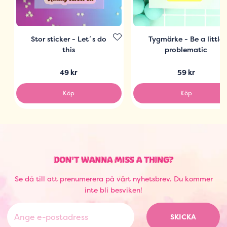
Stor sticker - Let´s do
Tygmärke - Be a little
this
problematic
49 kr
59 kr
Köp
Köp
DON'T WANNA MISS A THING?
Se då till att prenumerera på vårt nyhetsbrev. Du kommer
inte bli besviken!
SKICKA