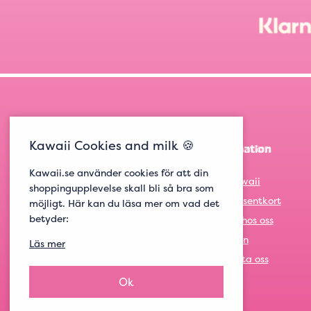
Kawaii Cookies and milk 🍪
Information
Kawaii.se använder cookies för att din
Om Kawaii
shoppingupplevelse skall bli så bra som
Om presentkort
möjligt. Här kan du läsa mer om vad det
betyder:
Jobba hos oss
Logga in
Läs mer
Kontakta oss
Ok