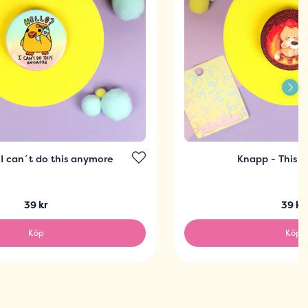
I can´t do this anymore
Knapp - This is
39 kr
39 kr
Köp
Köp