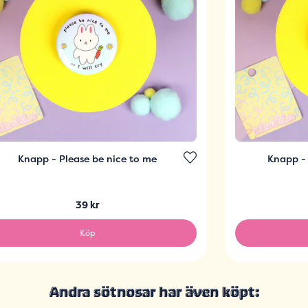
Knapp - Please be nice to me
Knapp - 
39 kr
Köp
Andra sötnosar har även köpt: