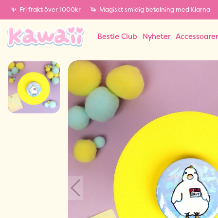
✨
Fri frakt över 1000kr
🦄
Magiskt smidig betalning med Klarna
Bestie Club
Nyheter
Accessoare