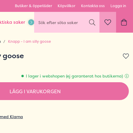
Butiker & öppettider
Köpvillkor
Kontakta oss
Logga in
ktiska saker
Kläder & Outfits
Karaktärer & fandom
n
Knapp - I am silly goose
y goose
I lager i webshopen (ej garanterat hos butikerna)
LÄGG I VARUKORGEN
 med Klarna