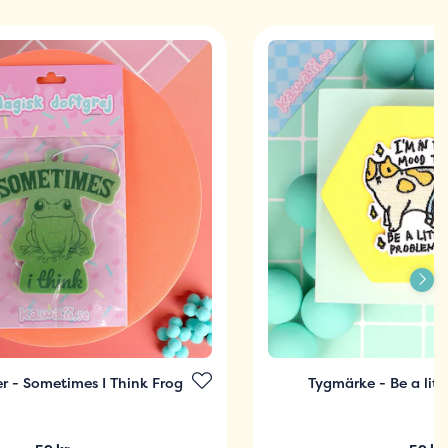
er - Sometimes I Think Frog
Tygmärke - Be a litt