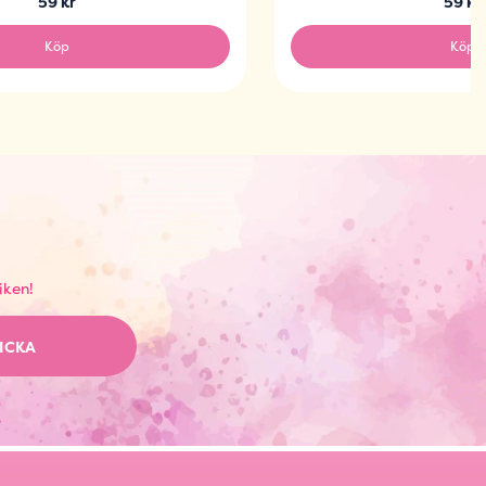
59 kr
59 kr
Köp
Köp
iken!
ICKA