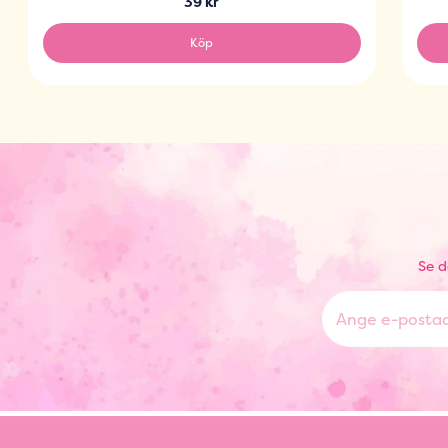
39 kr
Köp
Se d