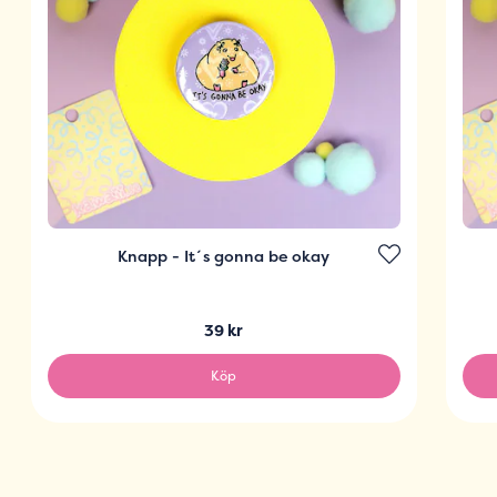
Knapp - It´s gonna be okay
39 kr
Köp