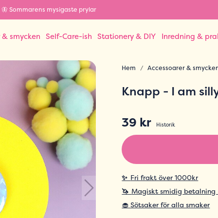
🦋 Sommarens mysigaste prylar
r & smycken
Self-Care-ish
Stationery & DIY
Inredning & pra
Hem
Accessoarer & smycke
Knapp - I am sill
39 kr
Historik
✨
Fri frakt över 1000kr
🦄
Magiskt smidig betalning
🧁 Sötsaker för alla smaker