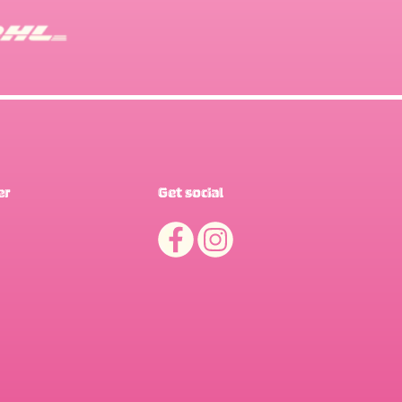
er
Get social