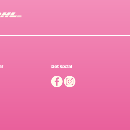
er
Get social