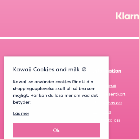
Kawaii Cookies and milk 🍪
Information
Kawaii.se använder cookies för att din
Om Kawaii
shoppingupplevelse skall bli så bra som
Om presentkort
möjligt. Här kan du läsa mer om vad det
betyder:
Jobba hos oss
Logga in
Läs mer
Kontakta oss
Ok