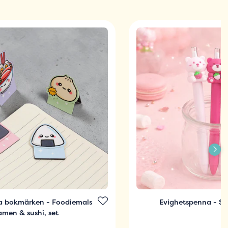
a bokmärken - Foodiemals
Evighetspenna - St
amen & sushi, set