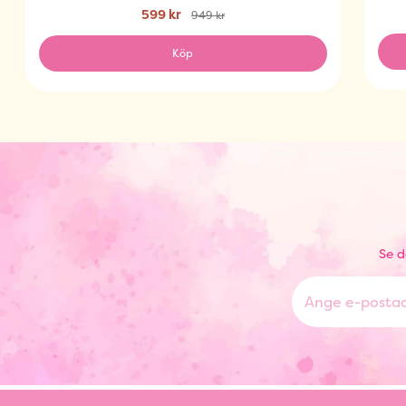
599 kr
949 kr
Köp
Se d