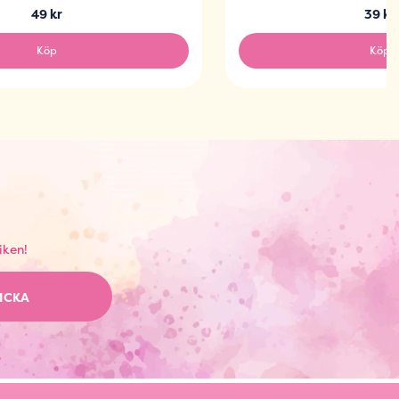
49 kr
39 kr
Köp
Köp
iken!
ICKA