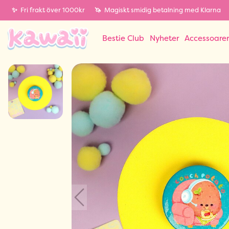
✨
Fri frakt över 1000kr
🦄
Magiskt smidig betalning med Klarna
Bestie Club
Nyheter
Accessoare