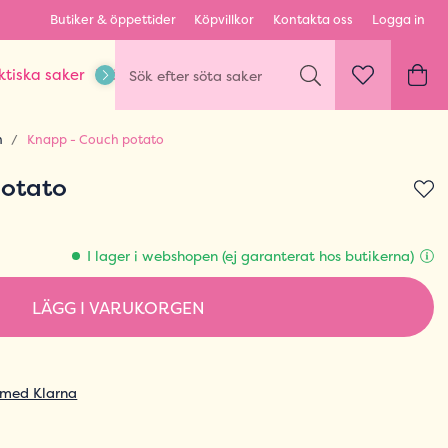
Butiker & öppettider
Köpvillkor
Kontakta oss
Logga in
ktiska saker
Kläder & Outfits
Karaktärer & fandom
n
Knapp - Couch potato
potato
I lager i webshopen (ej garanterat hos butikerna)
LÄGG I VARUKORGEN
 med Klarna