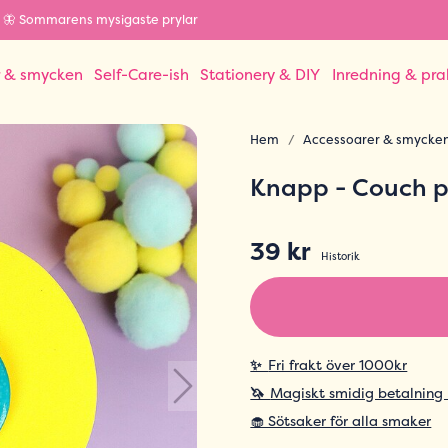
🦋 Sommarens mysigaste prylar
r & smycken
Self-Care-ish
Stationery & DIY
Inredning & pra
Hem
Accessoarer & smycke
Knapp - Couch 
39 kr
Historik
✨
Fri frakt över 1000kr
🦄
Magiskt smidig betalning
🧁 Sötsaker för alla smaker