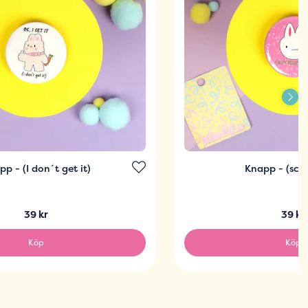
p - (I don´t get it)
Knapp - (scr
39 kr
39 kr
Köp
Köp