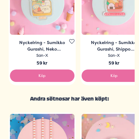
Nyckelring - Sumikko
Nyckelring - Sumikko
Gurashi, Neko
Gurashi, Shippo
Bentobox
Bentobox
San-X
San-X
59 kr
59 kr
Köp
Köp
Andra sötnosar har även köpt: