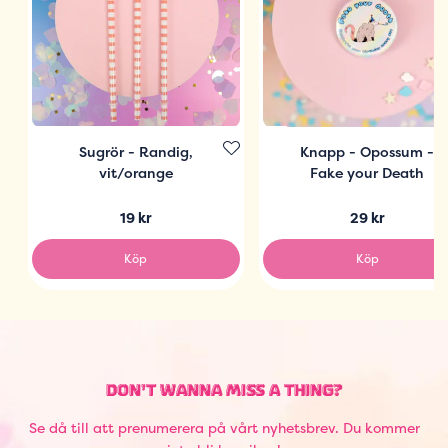
Sugrör - Randig,
Knapp - Opossum -
vit/orange
Fake your Death
19 kr
29 kr
Köp
Köp
DON'T WANNA MISS A THING?
Se då till att prenumerera på vårt nyhetsbrev. Du kommer