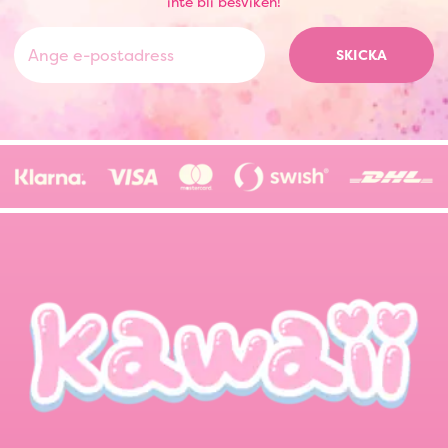
inte bli besviken!
SKICKA