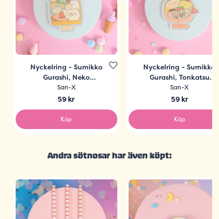
Nyckelring - Sumikko
Nyckelring - Sumikko
Gurashi, Neko
Gurashi, Tonkatsu
Bentobox
Bentobox
San-X
San-X
59 kr
59 kr
Köp
Köp
Andra sötnosar har även köpt: