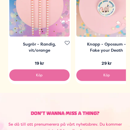
Sugrör - Randig,
Knapp - Opossum -
vit/orange
Fake your Death
19 kr
29 kr
Köp
Köp
DON'T WANNA MISS A THING?
Se då till att prenumerera på vårt nyhetsbrev. Du kommer