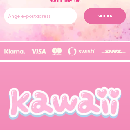
inte bli besviken!
SKICKA