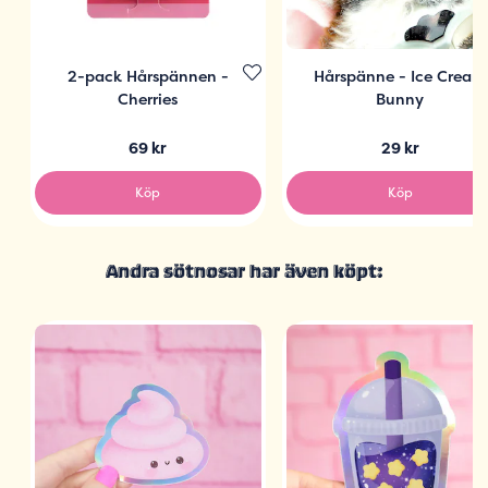
2-pack Hårspännen -
Hårspänne - Ice Cream
Cherries
Bunny
69 kr
29 kr
Köp
Köp
Andra sötnosar har även köpt: