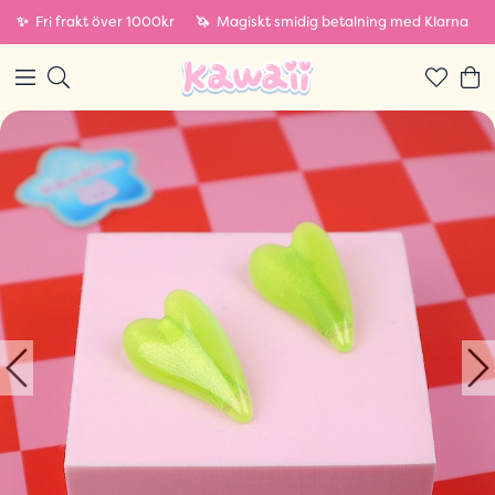
✨
Fri frakt över 1000kr
🦄
Magiskt smidig betalning med Klarna