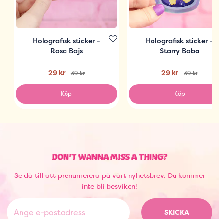
Holografisk sticker -
Holografisk sticker -
Rosa Bajs
Starry Boba
29 kr
29 kr
39 kr
39 kr
Köp
Köp
DON'T WANNA MISS A THING?
Se då till att prenumerera på vårt nyhetsbrev. Du kommer
inte bli besviken!
SKICKA