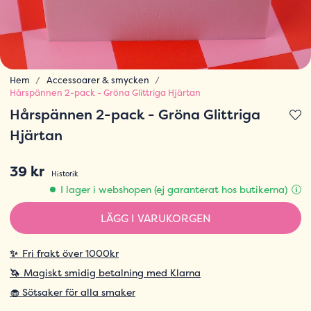
Hem
Accessoarer & smycken
Hårspännen 2-pack - Gröna Glittriga Hjärtan
Hårspännen 2-pack - Gröna Glittriga
Hjärtan
39 kr
Historik
I lager i webshopen (ej garanterat hos butikerna)
LÄGG I VARUKORGEN
✨
Fri frakt över 1000kr
🦄
Magiskt smidig betalning med Klarna
🧁 Sötsaker för alla smaker