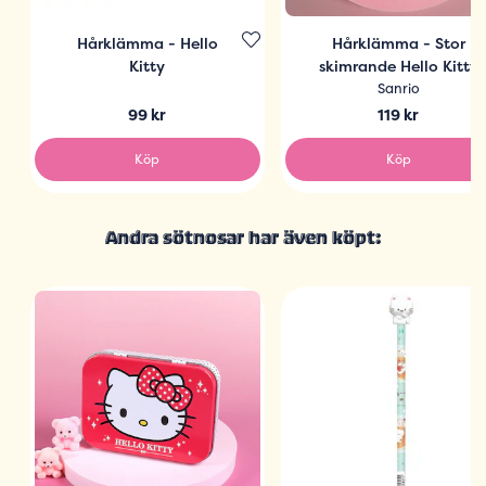
Hårklämma - Hello
Hårklämma - Stor
Kitty
skimrande Hello Kitty
Sanrio
99 kr
119 kr
Köp
Köp
Andra sötnosar har även köpt: