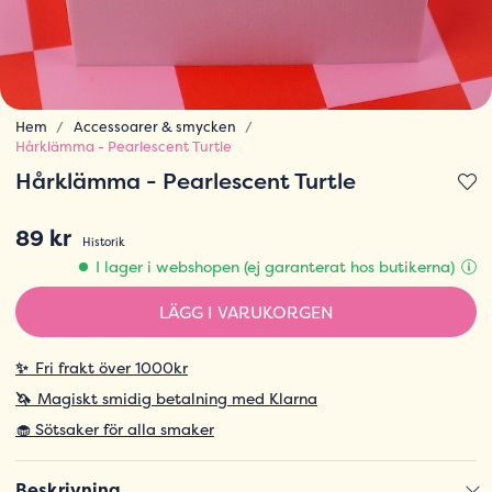
Hem
Accessoarer & smycken
Hårklämma - Pearlescent Turtle
Hårklämma - Pearlescent Turtle
89 kr
Historik
I lager i webshopen (ej garanterat hos butikerna)
LÄGG I VARUKORGEN
✨
Fri frakt över 1000kr
🦄
Magiskt smidig betalning med Klarna
🧁 Sötsaker för alla smaker
Beskrivning