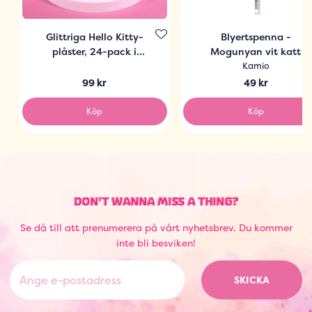
Glittriga Hello Kitty-
Blyertspenna -
plåster, 24-pack i
Mogunyan vit katt
plåtask
Kamio
99 kr
49 kr
Köp
Köp
DON'T WANNA MISS A THING?
Se då till att prenumerera på vårt nyhetsbrev. Du kommer
inte bli besviken!
SKICKA