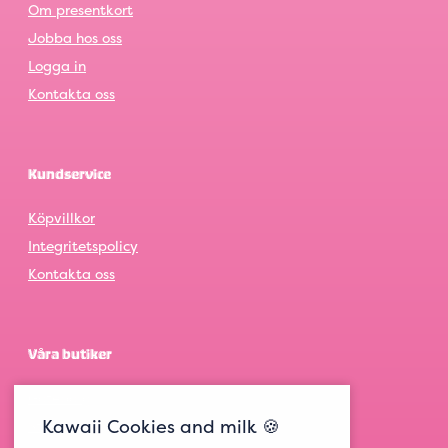
Om presentkort
Jobba hos oss
Logga in
Kontakta oss
Kundservice
Köpvillkor
Integritetspolicy
Kontakta oss
Våra butiker
Göteborg
Kawaii Cookies and milk 🍪
Stockholm