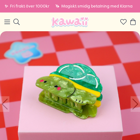
✨
Fri frakt över 1000kr
🦄
Magiskt smidig betalning med Klarna