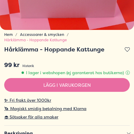
Hem
Accessoarer & smycken
Hårklämma - Hoppande Kattunge
Hårklämma - Hoppande Kattunge
99 kr
Historik
I lager i webshopen (ej garanterat hos butikerna)
LÄGG I VARUKORGEN
✨
Fri frakt över 1000kr
🦄
Magiskt smidig betalning med Klarna
🧁 Sötsaker för alla smaker
Beskrivning