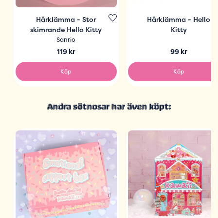
Hårklämma - Stor
Hårklämma - Hello
skimrande Hello Kitty
Kitty
Sanrio
119 kr
99 kr
Köp
Köp
Andra sötnosar har även köpt: