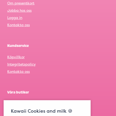
Om presentkort
Jobba hos oss
Logga in
Kontakta oss
Kundservice
Köpvillkor
Integritetspolicy
Kontakta oss
Våra butiker
Göteborg
Kawaii Cookies and milk 🍪
Stockholm