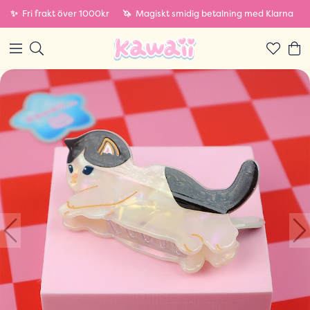
✨
Fri frakt över 1000kr
🦄
Magiskt smidig betalning med Klarna