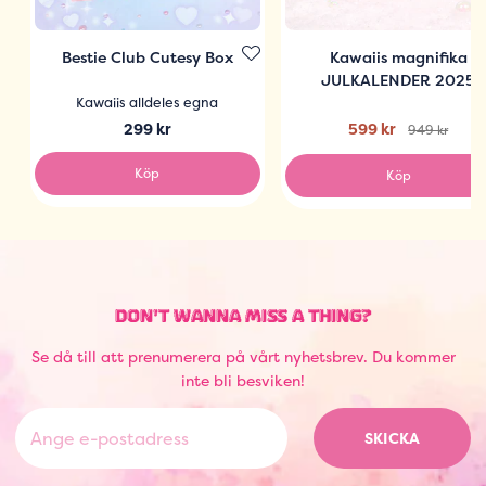
Bestie Club Cutesy Box
Kawaiis magnifika
JULKALENDER 2025
Kawaiis alldeles egna
299 kr
599 kr
949 kr
Köp
Köp
DON'T WANNA MISS A THING?
Se då till att prenumerera på vårt nyhetsbrev. Du kommer
inte bli besviken!
SKICKA