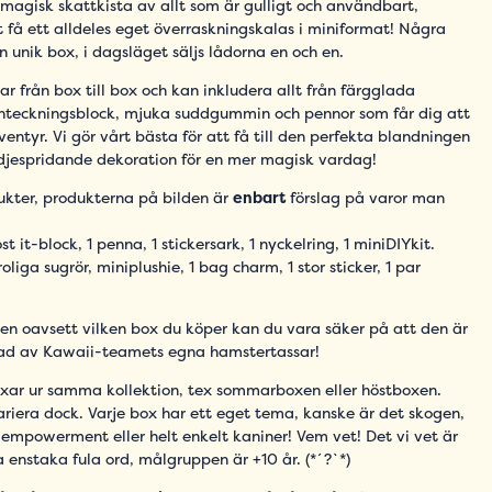
n magisk skattkista av allt som är gulligt och användbart,
t få ett alldeles eget överraskningskalas i miniformat! Några
n unik box, i dagsläget säljs lådorna en och en.
rar från box till box och kan inkludera allt från färgglada
 anteckningsblock, mjuka suddgummin och pennor som får dig att
ventyr. Vi gör vårt bästa för att få till den perfekta blandningen
ädjespridande dekoration för en mer magisk vardag!
ukter, produkterna på bilden är
enbart
förslag på varor man
ost it-block, 1 penna, 1 stickersark, 1 nyckelring, 1 miniDIYkit.
liga sugrör, miniplushie, 1 bag charm, 1 stor sticker, 1 par
en oavsett vilken box du köper kan du vara säker på att den är
ad av Kawaii-teamets egna hamstertassar!
oxar ur samma kollektion, tex sommarboxen eller höstboxen.
riera dock. Varje box har ett eget tema, kanske är det skogen,
 empowerment eller helt enkelt kaniner! Vem vet! Det vi vet är
 enstaka fula ord, målgruppen är +10 år.
(*´?`*)