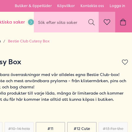
Butiker & öppettider
Köpvillkor
Kontakta oss
Logga in
ktiska saker
Kläder & Outfits
Karaktärer & fandom
n
Bestie Club Cutesy Box
sy Box
ägbara överraskningar med vår alldeles egna Bestie Club-box!
ste och mest användbara prylarna - från klistermärken, pins och
k och bag charms!
ella produkter till varje låda, många är limiterade och kommer
et du får här kommer inte alltid att kunna köpas i butiken.
#10-14 hela
#11
#12 Cute
#13 For the