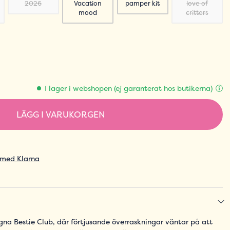
2026
Vacation
pamper kit
love of
mood
critters
I lager i webshopen (ej garanterat hos butikerna)
LÄGG I VARUKORGEN
 med Klarna
gna Bestie Club, där förtjusande överraskningar väntar på att