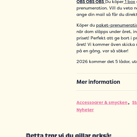
OBS OBS OBS
Du köper
1 box
prenumeration. Vill du veta 
ange din mail så får du direk
Köper du
paket-prenumerati
när dom släpps under året, ing
priset! Perfekt att ge bort i
året! Vi kommer även skicka m
på en gång, var så säker!
2026 kommer det 5 lådor, uts
Mer information
Accessoarer & smycken
St
Nyheter
Detta tror vi du gillar också: