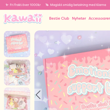
✨
Fri frakt över 1000kr
🦄
Magiskt smidig betalning med Klarna
Bestie Club
Nyheter
Accessoare