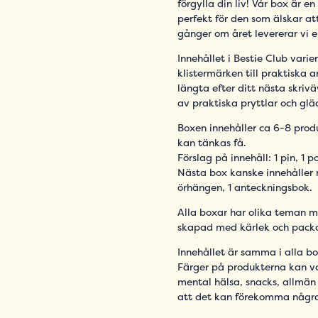
förgylla din liv! Vår box är e
perfekt för den som älskar at
gånger om året levererar vi e
Innehållet i Bestie Club varie
klistermärken till praktiska
längta efter ditt nästa skrivä
av praktiska pryttlar och gl
Boxen innehåller ca 6-8 prod
kan tänkas få.
Förslag på innehåll: 1 pin, 1 p
Nästa box kanske innehåller ro
örhängen, 1 anteckningsbok.
Alla boxar har olika teman m
skapad med kärlek och pack
Innehållet är samma i alla b
Färger på produkterna kan va
mental hälsa, snacks, allmän
att det kan förekomma några