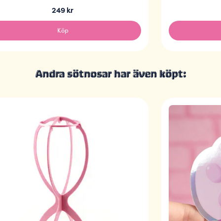
249 kr
Köp
Andra sötnosar har även köpt: