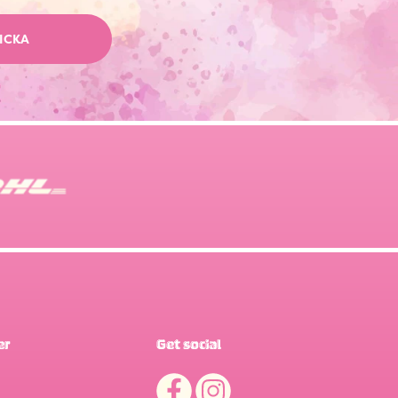
ICKA
er
Get social