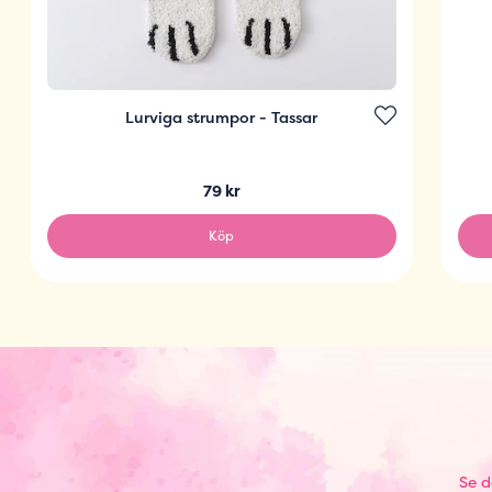
Lurviga strumpor - Tassar
79 kr
Köp
Se d