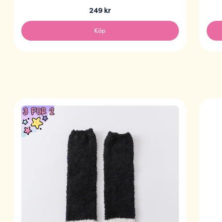
249 kr
Köp