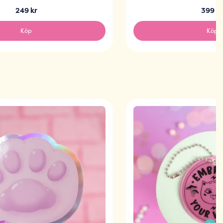
249 kr
399 k
Köp
Köp