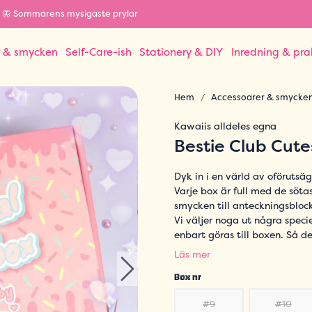
🦋 Sommarens mysigaste prylar
r & smycken
Self-Care-ish
Stationery & DIY
Inredning & pra
Hem
Accessoarer & smycke
Kawaiis alldeles egna
Bestie Club Cute
Dyk in i en värld av oföruts
Varje box är full med de söta
smycken till anteckningsbloc
Vi väljer noga ut några speci
enbart göras till boxen. Så d
Läs mer
Box nr
#9
#10