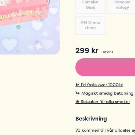
Pumpkin
Random
Dust
cutezy
#14 X-mas
chaos
299 kr
Historik
✨
Fri frakt över 1000kr
🦄
Magiskt smidig betalning
🧁 Sötsaker för alla smaker
Beskrivning
Välkommen till vår alldeles e