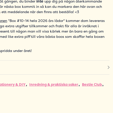
åt gången, du binder
inte
upp dig på någon återkommande
när nästa box kommit in så kan du markera den här ovan och
t ett meddelande när den finns att beställa! <3
onen
"Box #10-14 hela 2026 års lådor" kommer dom levereras
a extra utgifter tillkommer och frakt för alla är inräknat i
 present till någon man vill visa kärlek mer än bara en gång om
ed lite extra piff till våra bästa boos som skaffar hela boxen
pridda under året!
ationery & DIY
Inredning & praktiska saker
Bestie Club