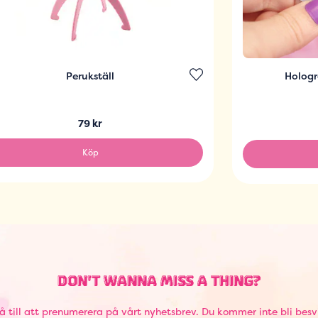
Perukställ
Hologra
79 kr
Köp
DON'T WANNA MISS A THING?
å till att prenumerera på vårt nyhetsbrev. Du kommer inte bli besv