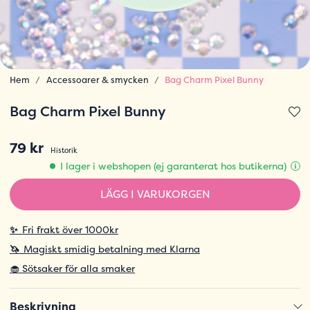
Hem
Accessoarer & smycken
Bag Charm Pixel Bunny
Bag Charm Pixel Bunny
79 kr
Historik
I lager i webshopen (ej garanterat hos butikerna)
LÄGG I VARUKORGEN
✨
Fri frakt över 1000kr
🦄
Magiskt smidig betalning med Klarna
🧁 Sötsaker för alla smaker
Beskrivning