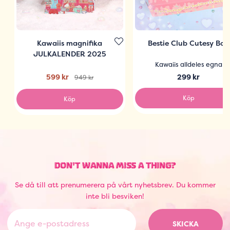
Kawaiis magnifika
Bestie Club Cutesy Box
JULKALENDER 2025
Kawaiis alldeles egna
599 kr
299 kr
949 kr
Köp
Köp
DON'T WANNA MISS A THING?
Se då till att prenumerera på vårt nyhetsbrev. Du kommer
inte bli besviken!
SKICKA