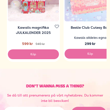
Kawaiis magnifika
Bestie Club Cutesy Box
JULKALENDER 2025
Kawaiis alldeles egna
599 kr
299 kr
949 kr
Köp
Köp
DON'T WANNA MISS A THING?
Se då till att prenumerera på vårt nyhetsbrev. Du kommer
inte bli besviken!