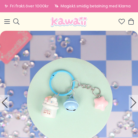
✨
Fri frakt över 1000kr
🦄
Magiskt smidig betalning med Klarna