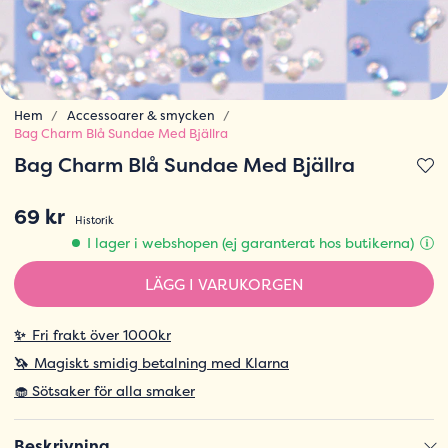
Hem
Accessoarer & smycken
Bag Charm Blå Sundae Med Bjällra
Bag Charm Blå Sundae Med Bjällra
69 kr
Historik
I lager i webshopen (ej garanterat hos butikerna)
LÄGG I VARUKORGEN
✨
Fri frakt över 1000kr
🦄
Magiskt smidig betalning med Klarna
🧁 Sötsaker för alla smaker
Beskrivning